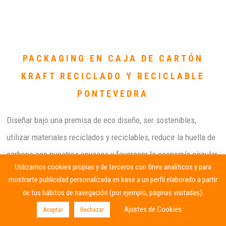
PACKAGING EN CAJA DE CARTÓN
KRAFT RECICLADO Y RECICLABLE
PONTEVEDRA
Diseñar bajo una premisa de eco diseño, ser sostenibles,
utilizar materiales reciclados y reciclables, reducir la huella de
carbono con nuestros envases y favorecer la economía circular
Utilizamos cookies propias y de terceros con fines analíticos y para
es un objetivo prioritario para la mayoría de las empresas.
mostrarte publicidad personalizada en base a un perfil elaborado a partir
de tus hábitos de navegación (por ejemplo, páginas visitadas).
En Al Margen encontrarás cajas en cartón kraft procedentes de
Ajustes de Cookies
Aceptar
Rechazar
pastas recicladas y reciclables que junto con al eco diseño