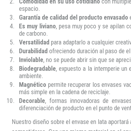
Comodidad en su uso cotidiano
con múltiple
espacio.
Garantía de calidad del producto envasado
e
Es muy liviano
, pesa muy poco y se apilan c
de carbono.
Versatilidad
para adaptarlo a cualquier creati
Durabilidad
ofreciendo duración al paso de e
Inviolable
, n
o se puede abrir sin que se aprec
Biodegradable
, e
xpuesto a la intemperie un
ambiente.
Magnético
permite recuperar los envases
va
más simple en la cadena de reciclaje.
Decorable
, f
ormas innovadoras de envases
diferenciación de producto en el punto de ven
Nuestro diseño sobre el envase en lata aportará a