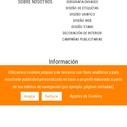
SOBRE NOSOTROS
SERIGRAFÍA ENVASES
DISEÑO DE ETIQUETAS
DISEÑO GRÁFICO
DISEÑO WEB
DISEÑO STAND
DECORACIÓN DE INTERIOR
CAMPAÑAS PUBLICITARIAS
Información
relevante
Utilizamos cookies propias y de terceros con fines analíticos y para
mostrarte publicidad personalizada en base a un perfil elaborado a partir
Términos y condiciones
de tus hábitos de navegación (por ejemplo, páginas visitadas).
Política de cookies
Ajustes de Cookies
Aceptar
Rechazar