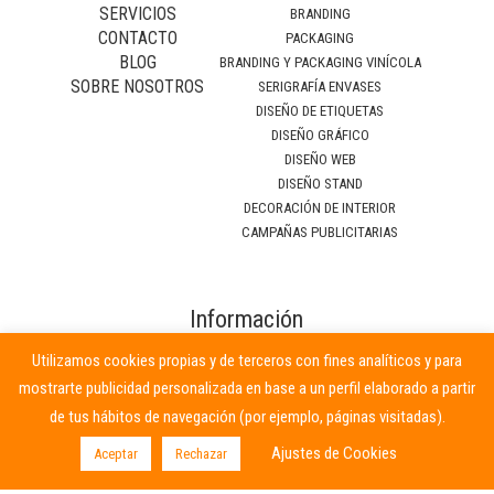
SERVICIOS
BRANDING
CONTACTO
PACKAGING
BLOG
BRANDING Y PACKAGING VINÍCOLA
SOBRE NOSOTROS
SERIGRAFÍA ENVASES
DISEÑO DE ETIQUETAS
DISEÑO GRÁFICO
DISEÑO WEB
DISEÑO STAND
DECORACIÓN DE INTERIOR
CAMPAÑAS PUBLICITARIAS
Información
relevante
Utilizamos cookies propias y de terceros con fines analíticos y para
mostrarte publicidad personalizada en base a un perfil elaborado a partir
Términos y condiciones
de tus hábitos de navegación (por ejemplo, páginas visitadas).
Política de cookies
Ajustes de Cookies
Aceptar
Rechazar