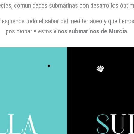
ecies, comunidades submarinas con desarrollos óptimos,
desprende todo el sabor del mediterráneo y que hem
posicionar a estos
vinos submarinos de Murcia.