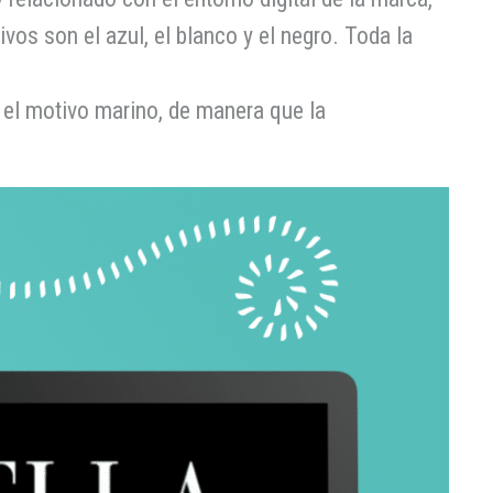
os son el azul, el blanco y el negro. Toda la
 el motivo marino, de manera que la