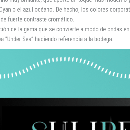
n o el azul océano. De hecho, los colores corporativ
de fuerte contraste cromático.
ación de la gama que se convierte a modo de ondas en
a “Under Sea” haciendo referencia a la bodega.