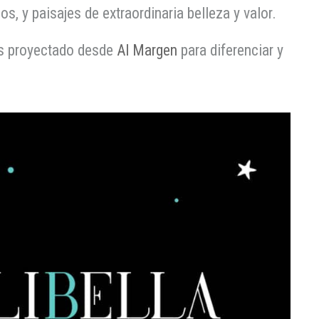
 y paisajes de extraordinaria belleza y valor.
os proyectado desde
Al Margen
para diferenciar y