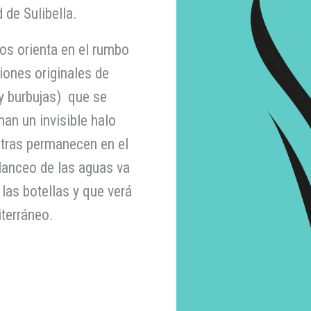
 de Sulibella.
nos orienta en el rumbo
ciones originales de
s y burbujas) que se
an un invisible halo
ntras permanecen en el
lanceo de las aguas va
las botellas y que verá
iterráneo.