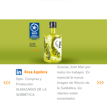
DESCUBRE
NUESTROS
PROYECTOS
Gracias José Mari por
Rosa Aguilera
todos los trabajos. En
especial la nueva
Dpto. Compras y
imagen de Rincón de
Producción
la Subbética, los
ALMAZARAS DE LA
clientes están
SUBBÉTICA
encantados.