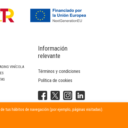
Información
relevante
AGING VINÍCOLA
Términos y condiciones
SES
TAS
Política de cookies
NTERIOR
r de tus hábitos de navegación (por ejemplo, páginas visitadas).
ITARIAS