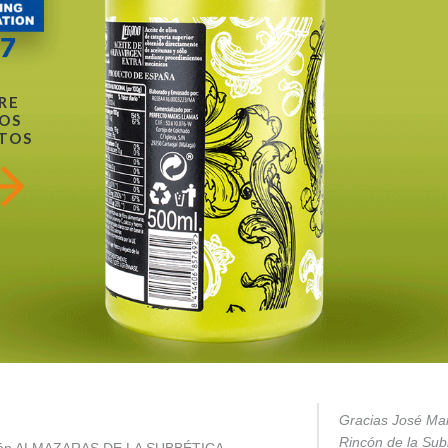
RE
OS
TOS
Gracias José Mar
Rincón de la Subb