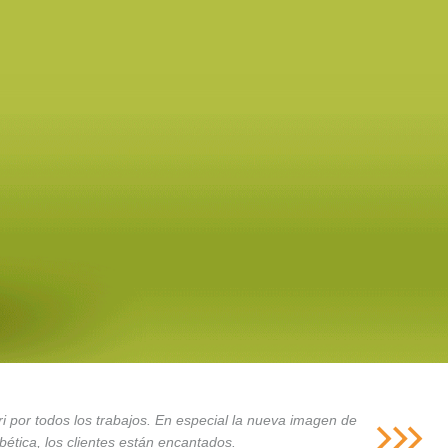
i por todos los trabajos. En especial la nueva imagen de
ética, los clientes están encantados.