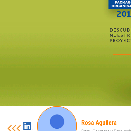
DESCUB
NUESTR
PROYEC
Rosa Aguilera