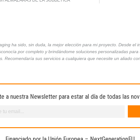
ción ALMAZARAS DE LA SUBBÉTICA
ing ha sido, sin duda, la mejor elección para mi proyecto. Desde el 
conocía por completo y brindándome soluciones personalizadas para ca
es. Recomendaría sus servicios a cualquiera que necesite un aliado co
te a nuestra Newsletter para estar al día de todas las no
Financiado por la Unión Europea – NextGenerationEU