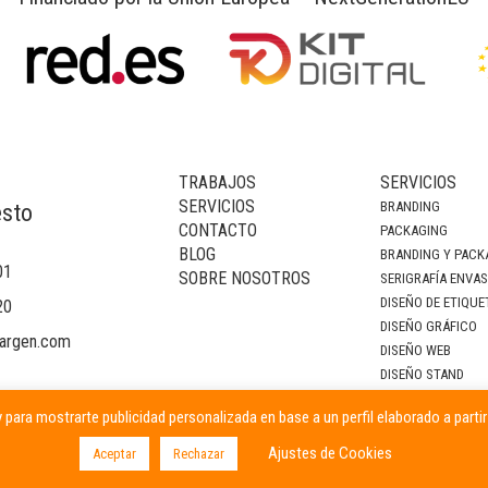
TRABAJOS
SERVICIOS
SERVICIOS
BRANDING
esto
CONTACTO
PACKAGING
BLOG
BRANDING Y PACK
01
SOBRE NOSOTROS
SERIGRAFÍA ENVA
DISEÑO DE ETIQUE
20
DISEÑO GRÁFICO
argen.com
DISEÑO WEB
DISEÑO STAND
DECORACIÓN DE I
 para mostrarte publicidad personalizada en base a un perfil elaborado a parti
CAMPAÑAS PUBLIC
Ajustes de Cookies
Aceptar
Rechazar