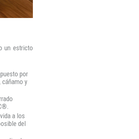
o un estricto
mpuesto por
n, cáñamo y
rrado
SC®.
vida a los
osible del