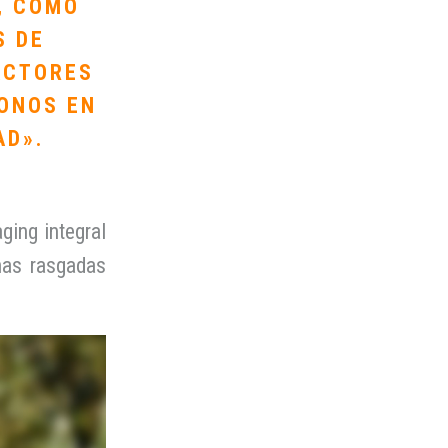
, COMO
S DE
ACTORES
DONOS EN
AD».
ging integral
nas rasgadas