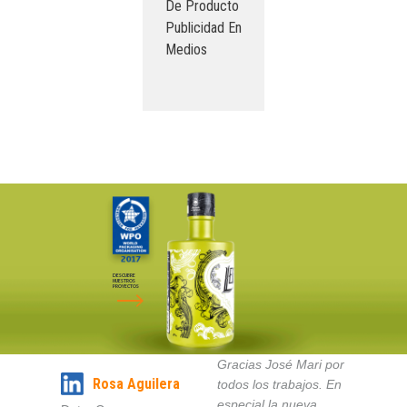
De Producto
Publicidad En
Medios
DESCUBRE
NUESTROS
PROYECTOS
Gracias José Mari por
Rosa Aguilera
todos los trabajos. En
especial la nueva