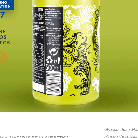
RE
OS
TOS
Gracias José Mar
Rincón de la Subb