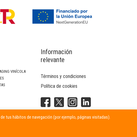
Información
relevante
AGING VINÍCOLA
Términos y condiciones
SES
TAS
Política de cookies
NTERIOR
r de tus hábitos de navegación (por ejemplo, páginas visitadas).
ITARIAS