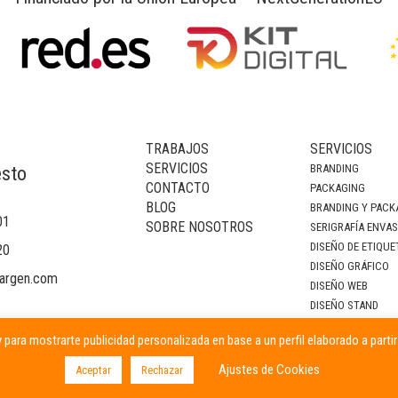
TRABAJOS
SERVICIOS
SERVICIOS
BRANDING
esto
CONTACTO
PACKAGING
BLOG
BRANDING Y PACK
01
SOBRE NOSOTROS
SERIGRAFÍA ENVA
DISEÑO DE ETIQUE
20
DISEÑO GRÁFICO
argen.com
DISEÑO WEB
DISEÑO STAND
DECORACIÓN DE I
 para mostrarte publicidad personalizada en base a un perfil elaborado a parti
CAMPAÑAS PUBLIC
Ajustes de Cookies
Aceptar
Rechazar