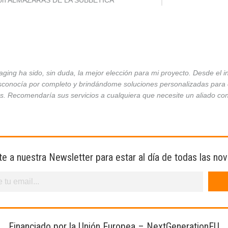
ción ALMAZARAS DE LA SUBBÉTICA
ing ha sido, sin duda, la mejor elección para mi proyecto. Desde el 
conocía por completo y brindándome soluciones personalizadas para ca
es. Recomendaría sus servicios a cualquiera que necesite un aliado co
te a nuestra Newsletter para estar al día de todas las no
Financiado por la Unión Europea – NextGenerationEU