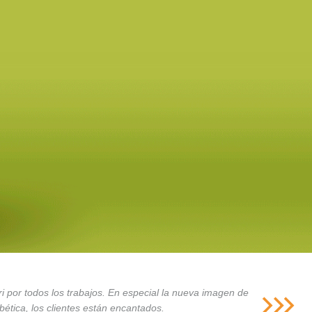
i por todos los trabajos. En especial la nueva imagen de
ética, los clientes están encantados.