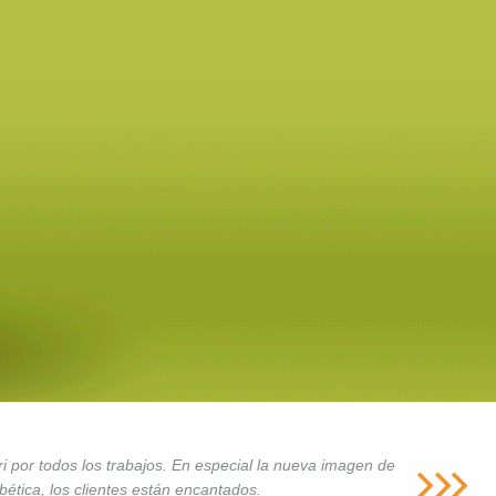
i por todos los trabajos. En especial la nueva imagen de
ética, los clientes están encantados.