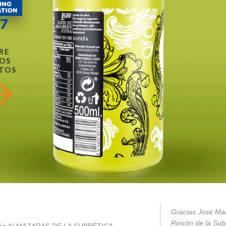
RE
OS
TOS
Gracias José Mar
Rincón de la Subb