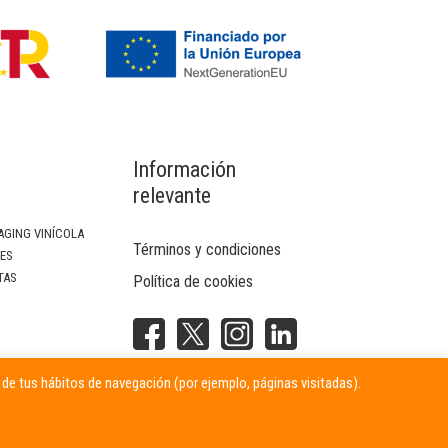
Información
relevante
AGING VINÍCOLA
Términos y condiciones
SES
TAS
Política de cookies
NTERIOR
r de tus hábitos de navegación (por ejemplo, páginas visitadas).
ITARIAS