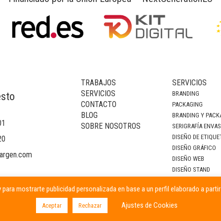
TRABAJOS
SERVICIOS
SERVICIOS
BRANDING
esto
CONTACTO
PACKAGING
BLOG
BRANDING Y PACK
01
SOBRE NOSOTROS
SERIGRAFÍA ENVA
DISEÑO DE ETIQUE
20
DISEÑO GRÁFICO
argen.com
DISEÑO WEB
DISEÑO STAND
DECORACIÓN DE I
 para mostrarte publicidad personalizada en base a un perfil elaborado a parti
CAMPAÑAS PUBLIC
Ajustes de Cookies
Aceptar
Rechazar