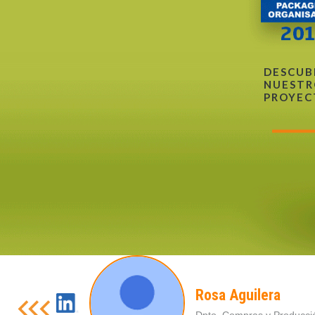
DESCUB
NUESTR
PROYEC
Rosa Aguilera