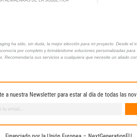
ción ALMAZARAS DE LA SUBBÉTICA
ing ha sido, sin duda, la mejor elección para mi proyecto. Desde el 
conocía por completo y brindándome soluciones personalizadas para ca
es. Recomendaría sus servicios a cualquiera que necesite un aliado co
te a nuestra Newsletter para estar al día de todas las no
Financiado por la Unión Europea – NextGenerationEU