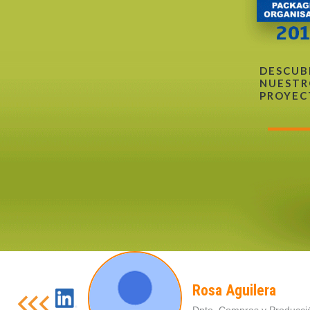
DESCUB
NUESTR
PROYEC
Rosa Aguilera