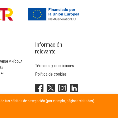
Información
relevante
AGING VINÍCOLA
Términos y condiciones
SES
TAS
Política de cookies
NTERIOR
r de tus hábitos de navegación (por ejemplo, páginas visitadas).
ITARIAS