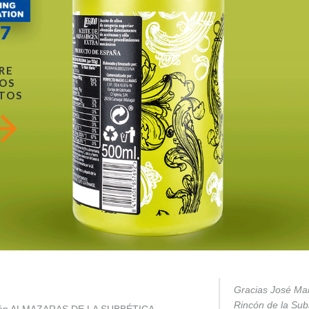
RE
OS
TOS
Gracias José Mar
Rincón de la Subb