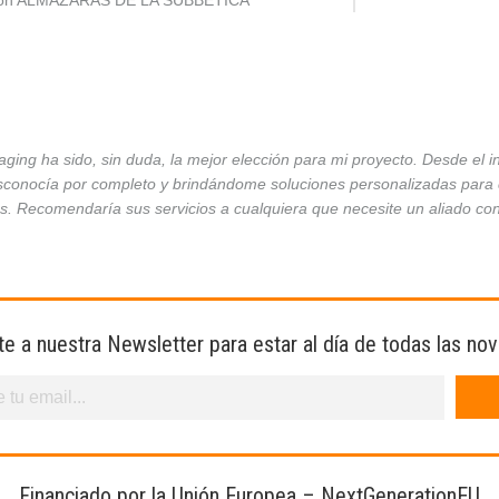
ción ALMAZARAS DE LA SUBBÉTICA
ing ha sido, sin duda, la mejor elección para mi proyecto. Desde el 
conocía por completo y brindándome soluciones personalizadas para ca
es. Recomendaría sus servicios a cualquiera que necesite un aliado co
te a nuestra Newsletter para estar al día de todas las no
Financiado por la Unión Europea – NextGenerationEU