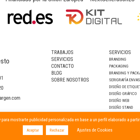
TRABAJOS
SERVICIOS
SERVICIOS
BRANDING
esto
CONTACTO
PACKAGING
BLOG
BRANDING Y PACK
01
SOBRE NOSOTROS
SERIGRAFÍA ENVA
DISEÑO DE ETIQUE
20
DISEÑO GRÁFICO
argen.com
DISEÑO WEB
DISEÑO STAND
DECORACIÓN DE I
 para mostrarte publicidad personalizada en base a un perfil elaborado a parti
CAMPAÑAS PUBLIC
Ajustes de Cookies
Aceptar
Rechazar