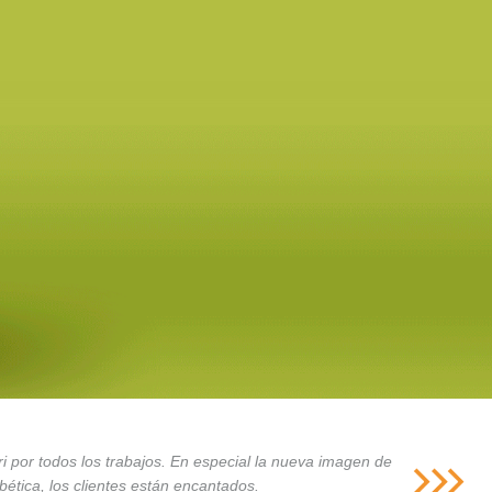
i por todos los trabajos. En especial la nueva imagen de
ética, los clientes están encantados.