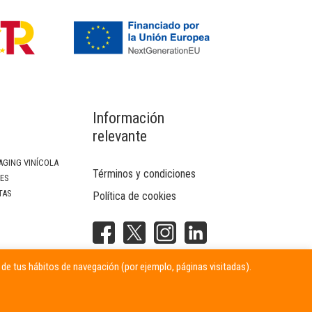
Información
relevante
AGING VINÍCOLA
Términos y condiciones
SES
TAS
Política de cookies
NTERIOR
r de tus hábitos de navegación (por ejemplo, páginas visitadas).
ITARIAS