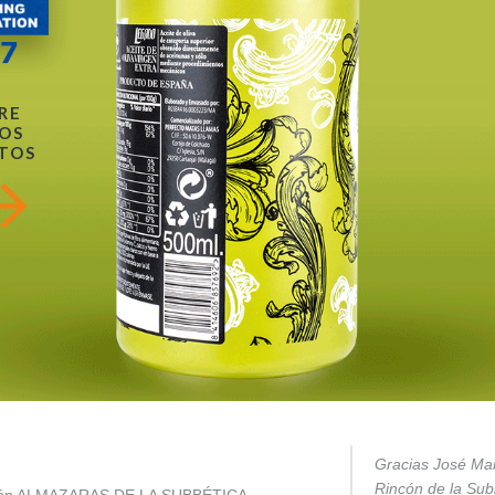
RE
OS
TOS
Gracias José Mar
Rincón de la Subb