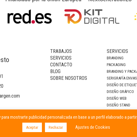
TRABAJOS
SERVICIOS
SERVICIOS
BRANDING
esto
CONTACTO
PACKAGING
BLOG
BRANDING Y PACK
01
SOBRE NOSOTROS
SERIGRAFÍA ENVA
DISEÑO DE ETIQUE
20
DISEÑO GRÁFICO
argen.com
DISEÑO WEB
DISEÑO STAND
DECORACIÓN DE I
 para mostrarte publicidad personalizada en base a un perfil elaborado a parti
CAMPAÑAS PUBLIC
Ajustes de Cookies
Aceptar
Rechazar