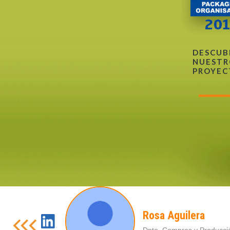
DESCUB
NUESTR
PROYEC
Rosa Aguilera