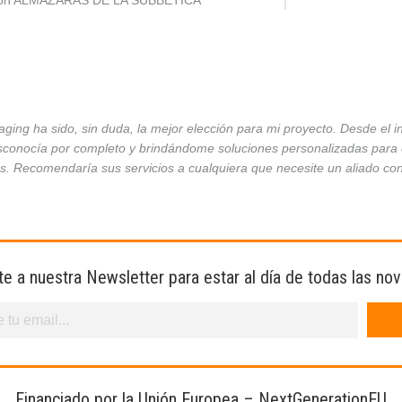
ción ALMAZARAS DE LA SUBBÉTICA
ing ha sido, sin duda, la mejor elección para mi proyecto. Desde el 
conocía por completo y brindándome soluciones personalizadas para ca
es. Recomendaría sus servicios a cualquiera que necesite un aliado co
te a nuestra Newsletter para estar al día de todas las no
Financiado por la Unión Europea – NextGenerationEU