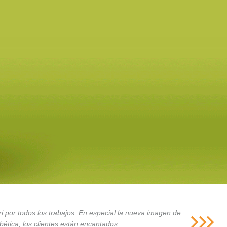
i por todos los trabajos. En especial la nueva imagen de
ética, los clientes están encantados.