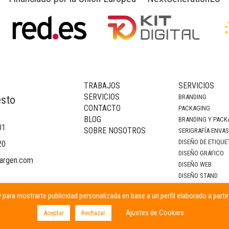
TRABAJOS
SERVICIOS
SERVICIOS
BRANDING
esto
CONTACTO
PACKAGING
BLOG
BRANDING Y PACK
01
SOBRE NOSOTROS
SERIGRAFÍA ENVA
DISEÑO DE ETIQUE
20
DISEÑO GRÁFICO
argen.com
DISEÑO WEB
DISEÑO STAND
DECORACIÓN DE I
 para mostrarte publicidad personalizada en base a un perfil elaborado a parti
CAMPAÑAS PUBLIC
Ajustes de Cookies
Aceptar
Rechazar