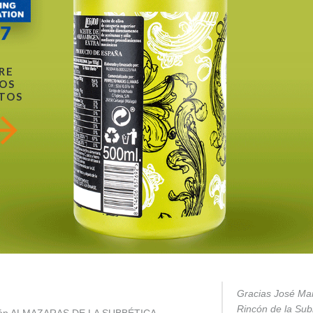
RE
OS
TOS
Gracias José Mar
Rincón de la Subb