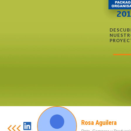
DESCUB
NUESTR
PROYEC
Rosa Aguilera