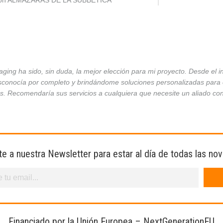
ción ALMAZARAS DE LA SUBBÉTICA
ing ha sido, sin duda, la mejor elección para mi proyecto. Desde el 
conocía por completo y brindándome soluciones personalizadas para ca
es. Recomendaría sus servicios a cualquiera que necesite un aliado co
te a nuestra Newsletter para estar al día de todas las no
Financiado por la Unión Europea – NextGenerationEU