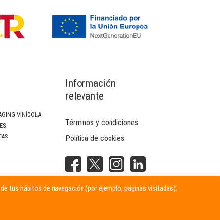
Información
relevante
AGING VINÍCOLA
Términos y condiciones
SES
TAS
Política de cookies
NTERIOR
r de tus hábitos de navegación (por ejemplo, páginas visitadas).
ITARIAS