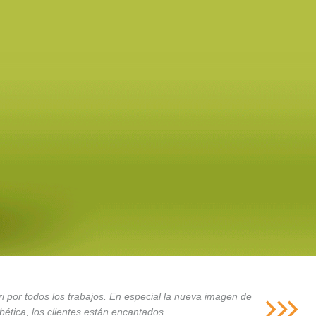
i por todos los trabajos. En especial la nueva imagen de
ética, los clientes están encantados.