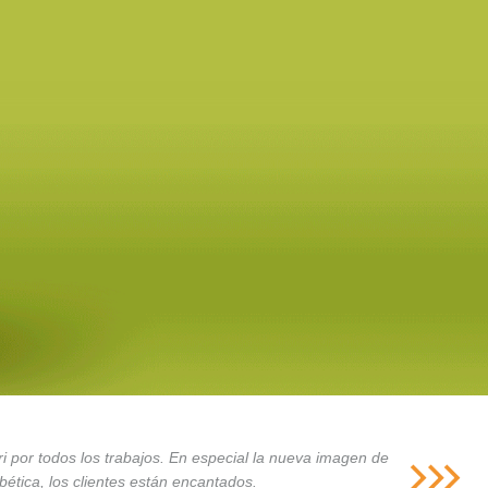
i por todos los trabajos. En especial la nueva imagen de
ética, los clientes están encantados.