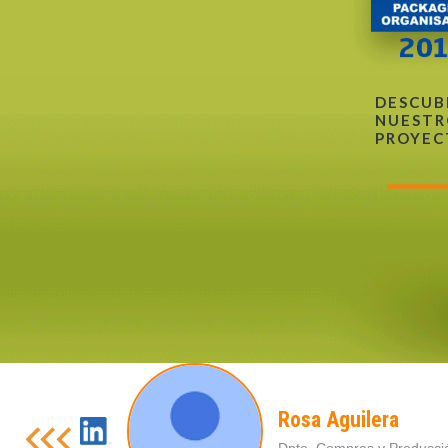
DESCUB
NUESTR
PROYEC
Rosa Aguilera