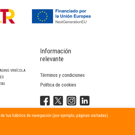
Información
relevante
AGING VINÍCOLA
Términos y condiciones
SES
TAS
Política de cookies
NTERIOR
r de tus hábitos de navegación (por ejemplo, páginas visitadas).
ITARIAS