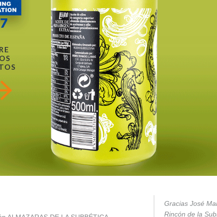
RE
OS
TOS
Gracias José Mar
Rincón de la Subb