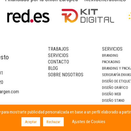
TRABAJOS
SERVICIOS
SERVICIOS
BRANDING
esto
CONTACTO
PACKAGING
BLOG
BRANDING Y PACK
01
SOBRE NOSOTROS
SERIGRAFÍA ENVA
DISEÑO DE ETIQUE
20
DISEÑO GRÁFICO
argen.com
DISEÑO WEB
DISEÑO STAND
DECORACIÓN DE I
 para mostrarte publicidad personalizada en base a un perfil elaborado a parti
CAMPAÑAS PUBLIC
Ajustes de Cookies
Aceptar
Rechazar