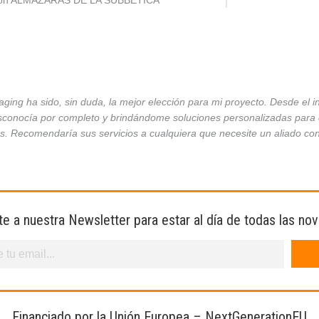
ción ALMAZARAS DE LA SUBBÉTICA
ing ha sido, sin duda, la mejor elección para mi proyecto. Desde el 
conocía por completo y brindándome soluciones personalizadas para ca
es. Recomendaría sus servicios a cualquiera que necesite un aliado co
te a nuestra Newsletter para estar al día de todas las no
Financiado por la Unión Europea – NextGenerationEU