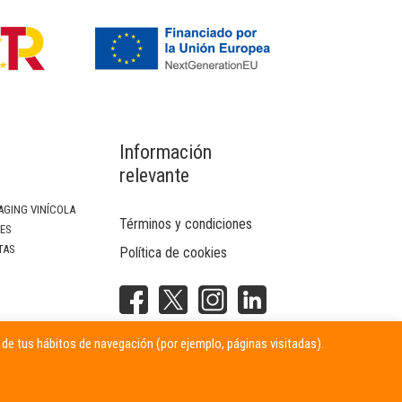
Información
relevante
AGING VINÍCOLA
Términos y condiciones
SES
TAS
Política de cookies
NTERIOR
r de tus hábitos de navegación (por ejemplo, páginas visitadas).
ITARIAS