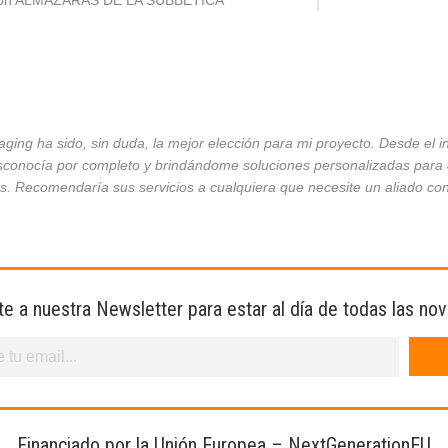
ción ALMAZARAS DE LA SUBBÉTICA
ing ha sido, sin duda, la mejor elección para mi proyecto. Desde el 
conocía por completo y brindándome soluciones personalizadas para ca
es. Recomendaría sus servicios a cualquiera que necesite un aliado co
te a nuestra Newsletter para estar al día de todas las no
Financiado por la Unión Europea – NextGenerationEU