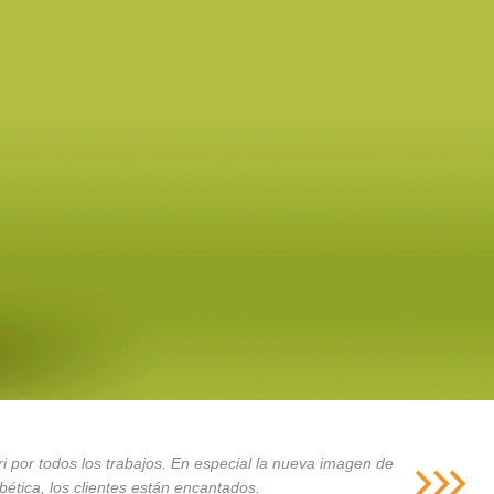
i por todos los trabajos. En especial la nueva imagen de
ética, los clientes están encantados.