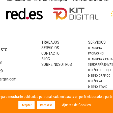
TRABAJOS
SERVICIOS
SERVICIOS
BRANDING
esto
CONTACTO
PACKAGING
BLOG
BRANDING Y PACK
01
SOBRE NOSOTROS
SERIGRAFÍA ENVA
DISEÑO DE ETIQUE
20
DISEÑO GRÁFICO
argen.com
DISEÑO WEB
DISEÑO STAND
DECORACIÓN DE I
 para mostrarte publicidad personalizada en base a un perfil elaborado a parti
CAMPAÑAS PUBLIC
Ajustes de Cookies
Aceptar
Rechazar