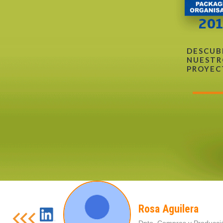
DESCUB
NUESTR
PROYEC
Rosa Aguilera