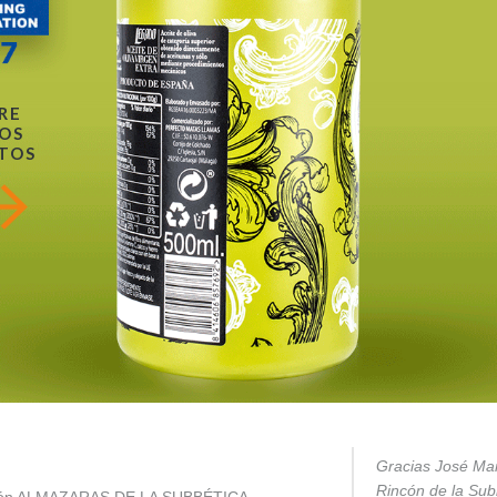
RE
OS
TOS
Gracias José Mar
Rincón de la Subb