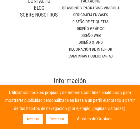
CONTACTO
PACKAGING
BLOG
BRANDING Y PACKAGING VINÍCOLA
SOBRE NOSOTROS
SERIGRAFÍA ENVASES
DISEÑO DE ETIQUETAS
DISEÑO GRÁFICO
DISEÑO WEB
DISEÑO STAND
DECORACIÓN DE INTERIOR
CAMPAÑAS PUBLICITARIAS
Información
relevante
Utilizamos cookies propias y de terceros con fines analíticos y para
mostrarte publicidad personalizada en base a un perfil elaborado a partir
Términos y condiciones
de tus hábitos de navegación (por ejemplo, páginas visitadas).
Política de cookies
Ajustes de Cookies
Aceptar
Rechazar