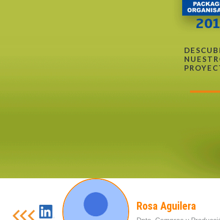
DESCUB
NUESTR
PROYEC
Rosa Aguilera