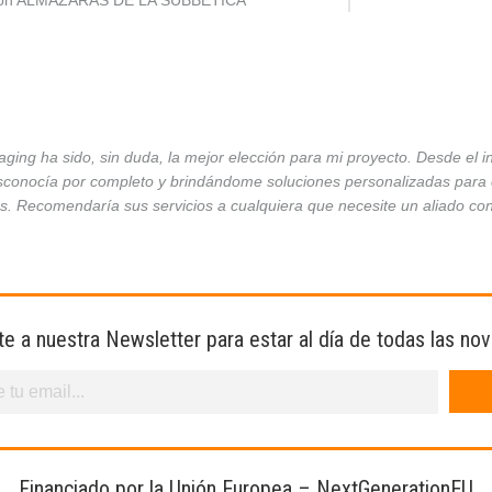
ción ALMAZARAS DE LA SUBBÉTICA
ing ha sido, sin duda, la mejor elección para mi proyecto. Desde el 
conocía por completo y brindándome soluciones personalizadas para ca
es. Recomendaría sus servicios a cualquiera que necesite un aliado co
te a nuestra Newsletter para estar al día de todas las no
Financiado por la Unión Europea – NextGenerationEU