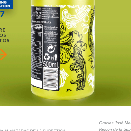
RE
OS
TOS
Gracias José Mar
Rincón de la Subb