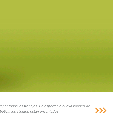
i por todos los trabajos. En especial la nueva imagen de
ética, los clientes están encantados.