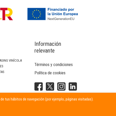
Información
relevante
AGING VINÍCOLA
Términos y condiciones
SES
TAS
Política de cookies
NTERIOR
r de tus hábitos de navegación (por ejemplo, páginas visitadas).
ITARIAS