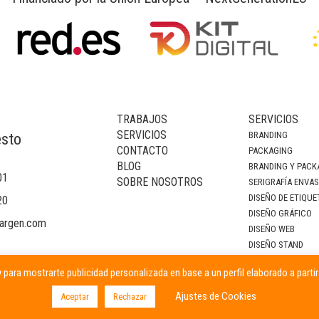
TRABAJOS
SERVICIOS
SERVICIOS
BRANDING
esto
CONTACTO
PACKAGING
BLOG
BRANDING Y PACK
01
SOBRE NOSOTROS
SERIGRAFÍA ENVA
DISEÑO DE ETIQUE
20
DISEÑO GRÁFICO
argen.com
DISEÑO WEB
DISEÑO STAND
DECORACIÓN DE I
 para mostrarte publicidad personalizada en base a un perfil elaborado a parti
CAMPAÑAS PUBLIC
Ajustes de Cookies
Aceptar
Rechazar