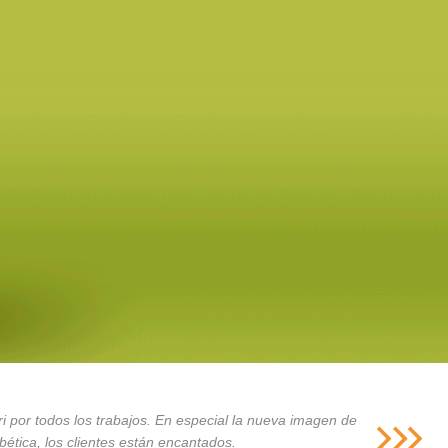
i por todos los trabajos. En especial la nueva imagen de
ética, los clientes están encantados.