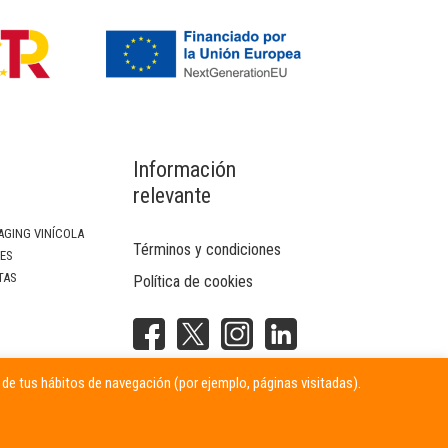
Información
relevante
AGING VINÍCOLA
Términos y condiciones
SES
TAS
Política de cookies
NTERIOR
r de tus hábitos de navegación (por ejemplo, páginas visitadas).
ITARIAS