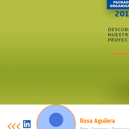
DESCUB
NUESTR
PROYEC
Rosa Aguilera