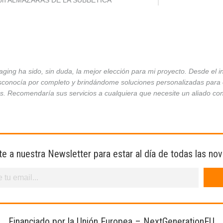
ción ALMAZARAS DE LA SUBBÉTICA
ing ha sido, sin duda, la mejor elección para mi proyecto. Desde el 
conocía por completo y brindándome soluciones personalizadas para ca
es. Recomendaría sus servicios a cualquiera que necesite un aliado co
te a nuestra Newsletter para estar al día de todas las no
Financiado por la Unión Europea – NextGenerationEU