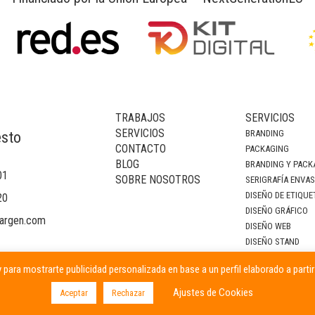
TRABAJOS
SERVICIOS
SERVICIOS
BRANDING
esto
CONTACTO
PACKAGING
BLOG
BRANDING Y PACK
01
SOBRE NOSOTROS
SERIGRAFÍA ENVA
DISEÑO DE ETIQUE
20
DISEÑO GRÁFICO
argen.com
DISEÑO WEB
DISEÑO STAND
DECORACIÓN DE I
 para mostrarte publicidad personalizada en base a un perfil elaborado a parti
CAMPAÑAS PUBLIC
Ajustes de Cookies
Aceptar
Rechazar