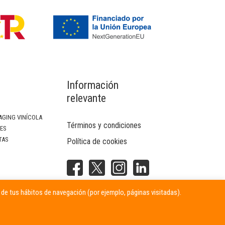
Información
relevante
AGING VINÍCOLA
Términos y condiciones
SES
TAS
Política de cookies
NTERIOR
r de tus hábitos de navegación (por ejemplo, páginas visitadas).
ITARIAS