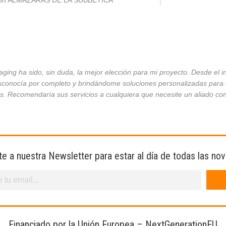
ción ALMAZARAS DE LA SUBBÉTICA
ing ha sido, sin duda, la mejor elección para mi proyecto. Desde el 
conocía por completo y brindándome soluciones personalizadas para ca
es. Recomendaría sus servicios a cualquiera que necesite un aliado co
te a nuestra Newsletter para estar al día de todas las no
Financiado por la Unión Europea – NextGenerationEU