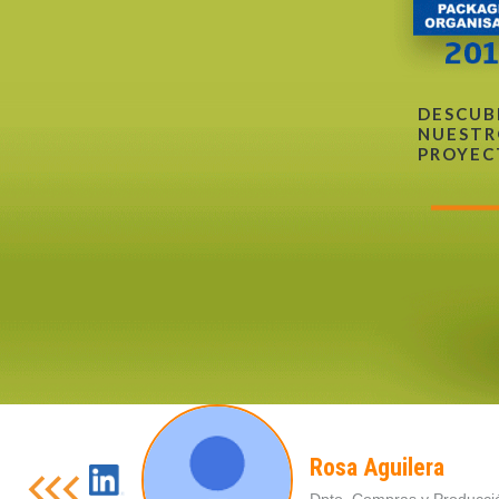
DESCUB
NUESTR
PROYEC
Rosa Aguilera