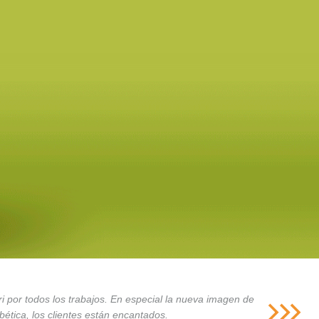
i por todos los trabajos. En especial la nueva imagen de
ética, los clientes están encantados.