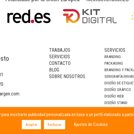
TRABAJOS
SERVICIOS
SERVICIOS
BRANDING
esto
CONTACTO
PACKAGING
BLOG
BRANDING Y PACK
01
SOBRE NOSOTROS
SERIGRAFÍA ENVA
DISEÑO DE ETIQUE
20
DISEÑO GRÁFICO
argen.com
DISEÑO WEB
DISEÑO STAND
DECORACIÓN DE I
 para mostrarte publicidad personalizada en base a un perfil elaborado a parti
CAMPAÑAS PUBLIC
Ajustes de Cookies
Aceptar
Rechazar