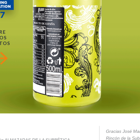
RE
OS
TOS
Gracias José Mar
Rincón de la Subb