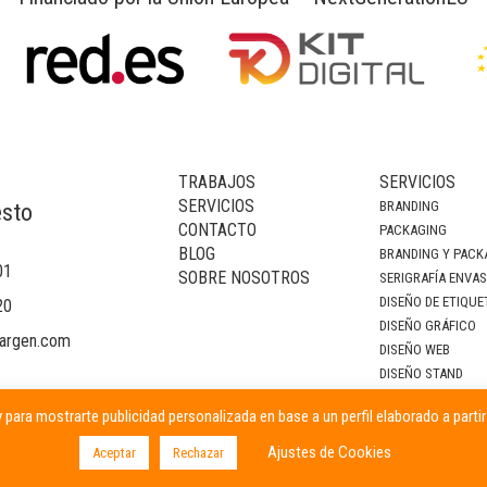
TRABAJOS
SERVICIOS
SERVICIOS
BRANDING
esto
CONTACTO
PACKAGING
BLOG
BRANDING Y PACK
01
SOBRE NOSOTROS
SERIGRAFÍA ENVA
DISEÑO DE ETIQUE
20
DISEÑO GRÁFICO
argen.com
DISEÑO WEB
DISEÑO STAND
DECORACIÓN DE I
 para mostrarte publicidad personalizada en base a un perfil elaborado a parti
CAMPAÑAS PUBLIC
Ajustes de Cookies
Aceptar
Rechazar