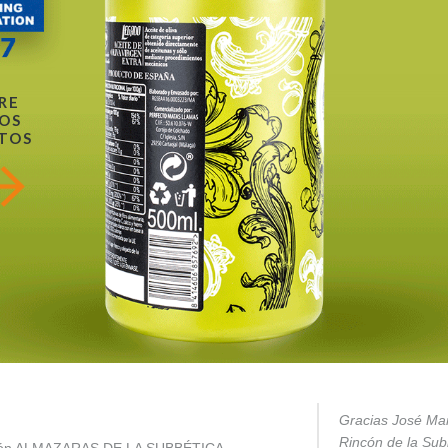
RE
OS
TOS
Gracias José Mar
Rincón de la Subb