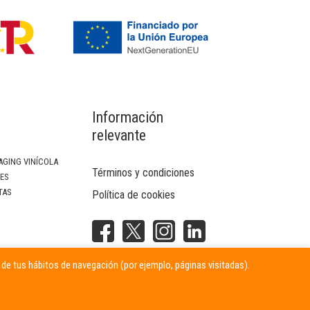
Información
relevante
AGING VINÍCOLA
Términos y condiciones
SES
TAS
Política de cookies
NTERIOR
r de tus hábitos de navegación (por ejemplo, páginas visitadas).
ITARIAS