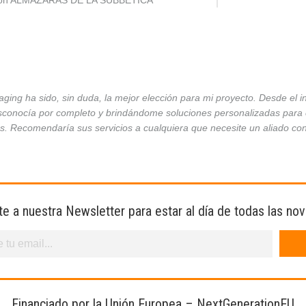
ción ALMAZARAS DE LA SUBBÉTICA
ing ha sido, sin duda, la mejor elección para mi proyecto. Desde el 
conocía por completo y brindándome soluciones personalizadas para ca
es. Recomendaría sus servicios a cualquiera que necesite un aliado co
te a nuestra Newsletter para estar al día de todas las no
Financiado por la Unión Europea – NextGenerationEU