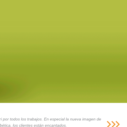
i por todos los trabajos. En especial la nueva imagen de
ética, los clientes están encantados.