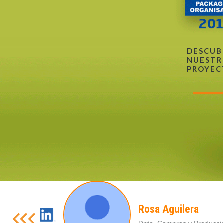
DESCUB
NUESTR
PROYEC
Rosa Aguilera