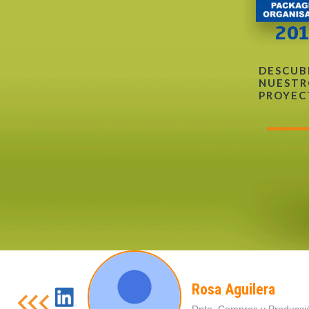
DESCUB
NUESTR
PROYEC
Rosa Aguilera