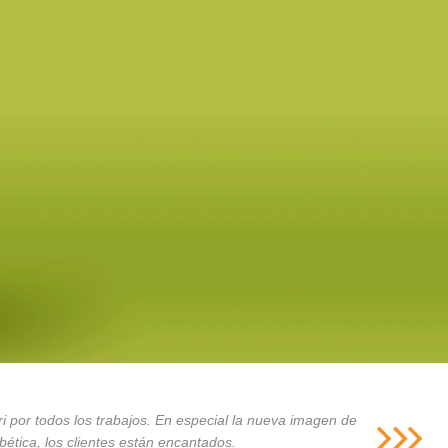
i por todos los trabajos. En especial la nueva imagen de
ética, los clientes están encantados.