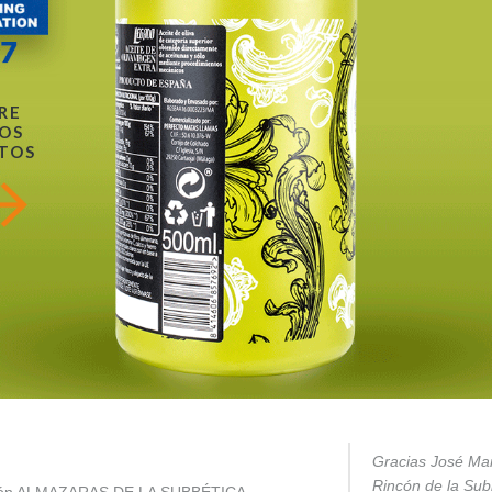
RE
OS
TOS
Gracias José Mar
Rincón de la Subb