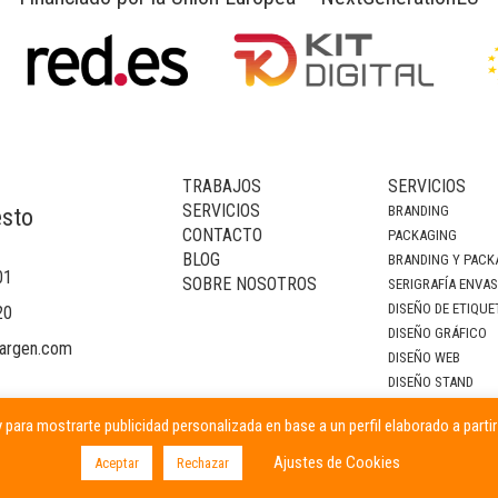
TRABAJOS
SERVICIOS
SERVICIOS
BRANDING
esto
CONTACTO
PACKAGING
BLOG
BRANDING Y PACK
01
SOBRE NOSOTROS
SERIGRAFÍA ENVA
DISEÑO DE ETIQUE
20
DISEÑO GRÁFICO
argen.com
DISEÑO WEB
DISEÑO STAND
DECORACIÓN DE I
 para mostrarte publicidad personalizada en base a un perfil elaborado a parti
CAMPAÑAS PUBLIC
Ajustes de Cookies
Aceptar
Rechazar