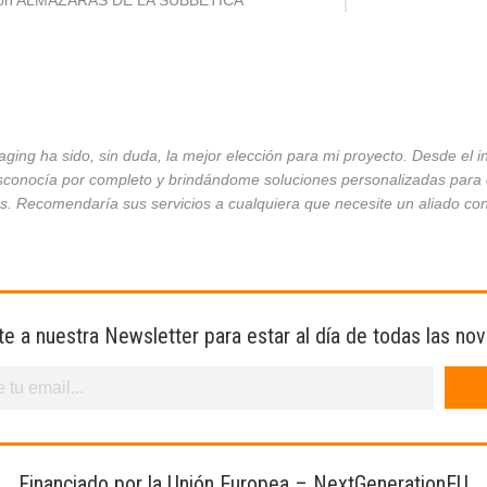
ción ALMAZARAS DE LA SUBBÉTICA
ing ha sido, sin duda, la mejor elección para mi proyecto. Desde el 
conocía por completo y brindándome soluciones personalizadas para ca
es. Recomendaría sus servicios a cualquiera que necesite un aliado co
te a nuestra Newsletter para estar al día de todas las no
Financiado por la Unión Europea – NextGenerationEU