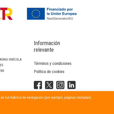
Información
relevante
AGING VINÍCOLA
Términos y condiciones
SES
TAS
Política de cookies
NTERIOR
r de tus hábitos de navegación (por ejemplo, páginas visitadas).
ITARIAS