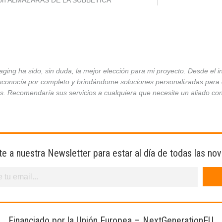
ción ALMAZARAS DE LA SUBBÉTICA
ing ha sido, sin duda, la mejor elección para mi proyecto. Desde el 
conocía por completo y brindándome soluciones personalizadas para ca
es. Recomendaría sus servicios a cualquiera que necesite un aliado co
te a nuestra Newsletter para estar al día de todas las no
Financiado por la Unión Europea – NextGenerationEU