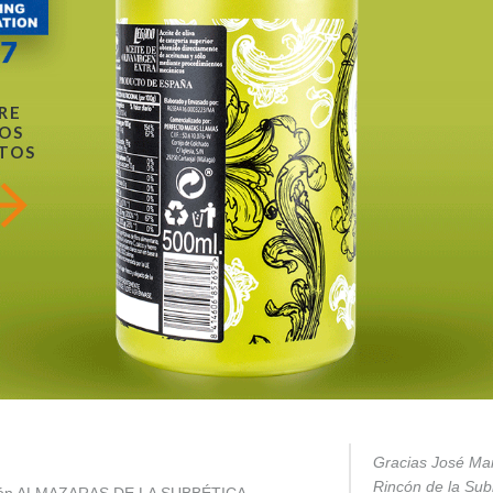
RE
OS
TOS
Gracias José Mar
Rincón de la Subb