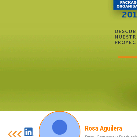
DESCUB
NUESTR
PROYEC
Rosa Aguilera