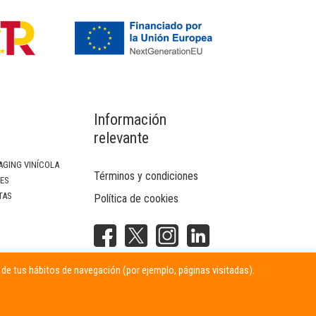
Información
relevante
AGING VINÍCOLA
Términos y condiciones
SES
TAS
Política de cookies
NTERIOR
r de tus hábitos de navegación (por ejemplo, páginas visitadas).
ITARIAS