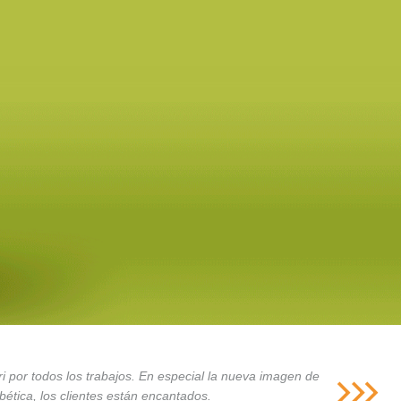
i por todos los trabajos. En especial la nueva imagen de
ética, los clientes están encantados.