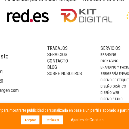
TRABAJOS
SERVICIOS
SERVICIOS
BRANDING
esto
CONTACTO
PACKAGING
BLOG
BRANDING Y PACK
01
SOBRE NOSOTROS
SERIGRAFÍA ENVA
DISEÑO DE ETIQUE
20
DISEÑO GRÁFICO
argen.com
DISEÑO WEB
DISEÑO STAND
DECORACIÓN DE I
 para mostrarte publicidad personalizada en base a un perfil elaborado a parti
CAMPAÑAS PUBLIC
Ajustes de Cookies
Aceptar
Rechazar