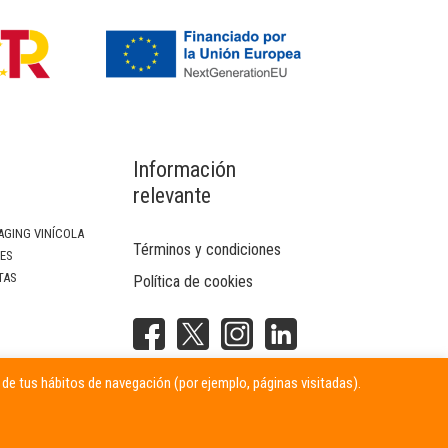
Información
relevante
AGING VINÍCOLA
Términos y condiciones
SES
TAS
Política de cookies
NTERIOR
r de tus hábitos de navegación (por ejemplo, páginas visitadas).
ITARIAS