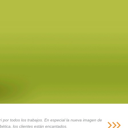
i por todos los trabajos. En especial la nueva imagen de
ética, los clientes están encantados.