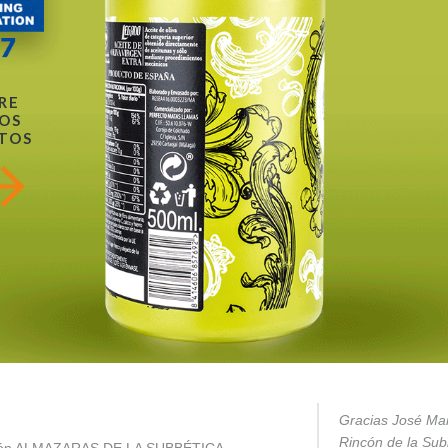
RE
OS
TOS
Gracias José Mar
Rincón de la Subb