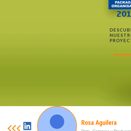
DESCUB
NUESTR
PROYEC
Rosa Aguilera