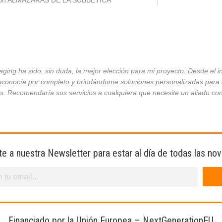
ción ALMAZARAS DE LA SUBBÉTICA
ing ha sido, sin duda, la mejor elección para mi proyecto. Desde el 
conocía por completo y brindándome soluciones personalizadas para ca
es. Recomendaría sus servicios a cualquiera que necesite un aliado co
te a nuestra Newsletter para estar al día de todas las no
Financiado por la Unión Europea – NextGenerationEU