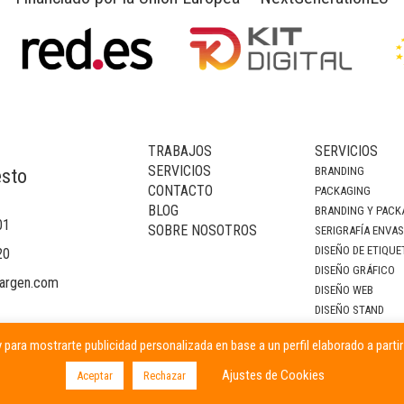
TRABAJOS
SERVICIOS
SERVICIOS
BRANDING
esto
CONTACTO
PACKAGING
BLOG
BRANDING Y PACK
01
SOBRE NOSOTROS
SERIGRAFÍA ENVA
DISEÑO DE ETIQUE
20
DISEÑO GRÁFICO
argen.com
DISEÑO WEB
DISEÑO STAND
DECORACIÓN DE I
 para mostrarte publicidad personalizada en base a un perfil elaborado a parti
CAMPAÑAS PUBLIC
Ajustes de Cookies
Aceptar
Rechazar