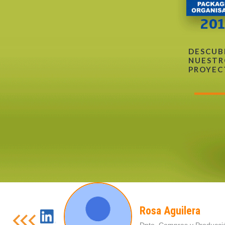
DESCUB
NUESTR
PROYEC
Rosa Aguilera