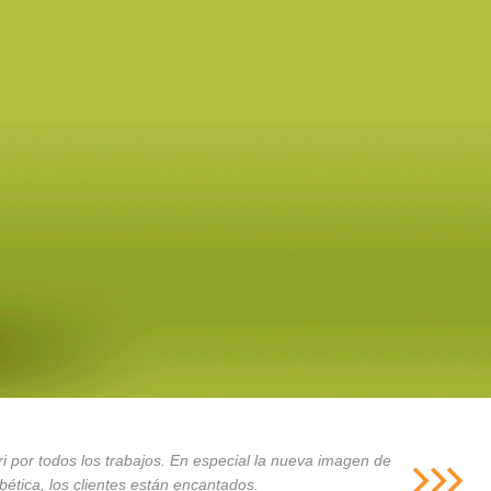
i por todos los trabajos. En especial la nueva imagen de
ética, los clientes están encantados.