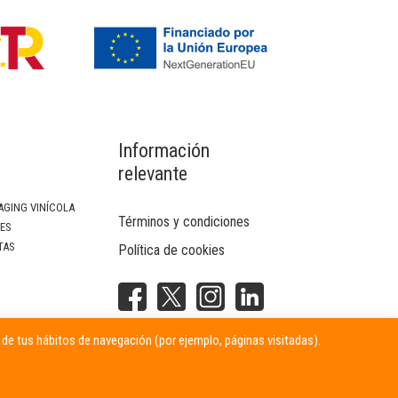
Información
relevante
AGING VINÍCOLA
Términos y condiciones
SES
TAS
Política de cookies
NTERIOR
r de tus hábitos de navegación (por ejemplo, páginas visitadas).
ITARIAS