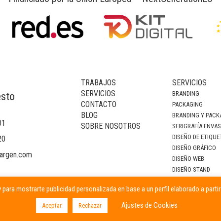
TRABAJOS
SERVICIOS
SERVICIOS
BRANDING
esto
CONTACTO
PACKAGING
BLOG
BRANDING Y PACK
01
SOBRE NOSOTROS
SERIGRAFÍA ENVA
DISEÑO DE ETIQUE
20
DISEÑO GRÁFICO
argen.com
DISEÑO WEB
DISEÑO STAND
DECORACIÓN DE I
 para mostrarte publicidad personalizada en base a un perfil elaborado a parti
CAMPAÑAS PUBLIC
Ajustes de Cookies
Aceptar
Rechazar