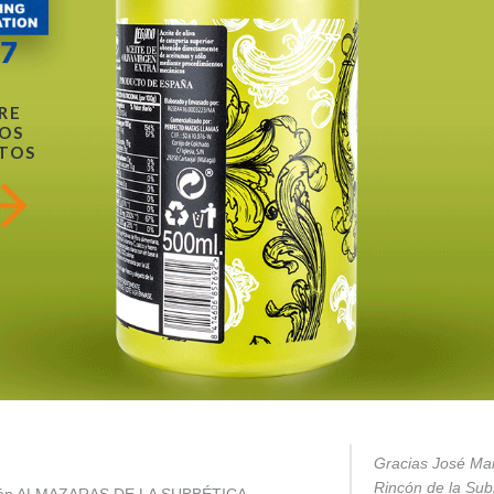
RE
OS
TOS
Gracias José Mar
Rincón de la Subb