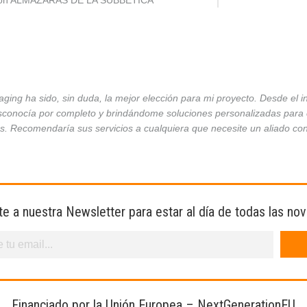
ción ALMAZARAS DE LA SUBBÉTICA
ing ha sido, sin duda, la mejor elección para mi proyecto. Desde el 
conocía por completo y brindándome soluciones personalizadas para ca
es. Recomendaría sus servicios a cualquiera que necesite un aliado co
te a nuestra Newsletter para estar al día de todas las no
Financiado por la Unión Europea – NextGenerationEU