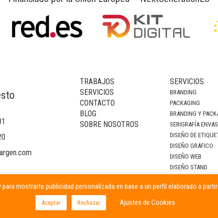
TRABAJOS
SERVICIOS
SERVICIOS
BRANDING
esto
CONTACTO
PACKAGING
BLOG
BRANDING Y PACK
01
SOBRE NOSOTROS
SERIGRAFÍA ENVA
DISEÑO DE ETIQUE
20
DISEÑO GRÁFICO
argen.com
DISEÑO WEB
DISEÑO STAND
DECORACIÓN DE I
 para mostrarte publicidad personalizada en base a un perfil elaborado a parti
CAMPAÑAS PUBLIC
Ajustes de Cookies
Aceptar
Rechazar