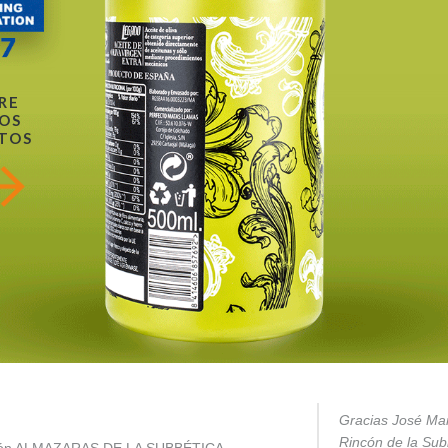
RE
OS
TOS
Gracias José Mar
Rincón de la Subb