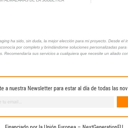
ción ALMAZARAS DE LA SUBBÉTICA
ing ha sido, sin duda, la mejor elección para mi proyecto. Desde el 
conocía por completo y brindándome soluciones personalizadas para ca
es. Recomendaría sus servicios a cualquiera que necesite un aliado co
te a nuestra Newsletter para estar al día de todas las no
Financiado por la Unión Europea – NextGenerationEU