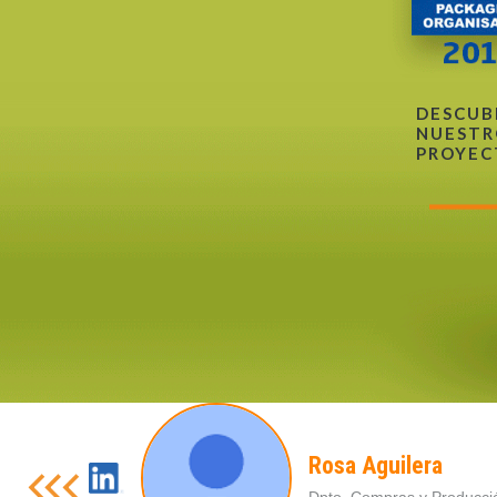
DESCUB
NUESTR
PROYEC
Rosa Aguilera