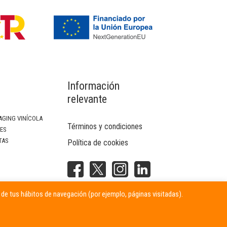
Información
relevante
AGING VINÍCOLA
Términos y condiciones
SES
TAS
Política de cookies
NTERIOR
r de tus hábitos de navegación (por ejemplo, páginas visitadas).
ITARIAS