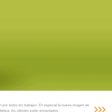
i por todos los trabajos. En especial la nueva imagen de
ética, los clientes están encantados.