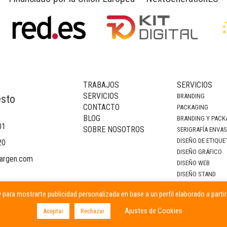
TRABAJOS
SERVICIOS
SERVICIOS
BRANDING
esto
CONTACTO
PACKAGING
BLOG
BRANDING Y PACK
01
SOBRE NOSOTROS
SERIGRAFÍA ENVA
DISEÑO DE ETIQUE
20
DISEÑO GRÁFICO
argen.com
DISEÑO WEB
DISEÑO STAND
DECORACIÓN DE I
 para mostrarte publicidad personalizada en base a un perfil elaborado a parti
CAMPAÑAS PUBLIC
Ajustes de Cookies
Aceptar
Rechazar