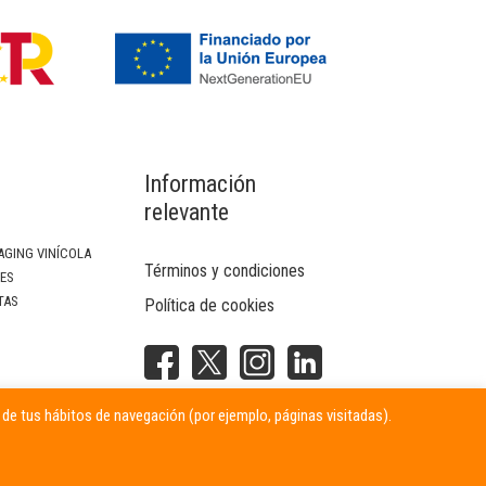
Información
relevante
AGING VINÍCOLA
Términos y condiciones
SES
TAS
Política de cookies
NTERIOR
r de tus hábitos de navegación (por ejemplo, páginas visitadas).
ITARIAS