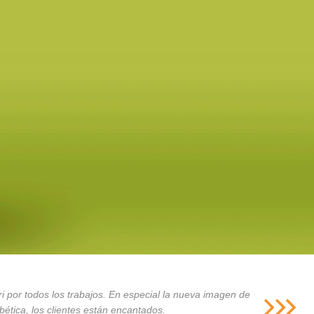
i por todos los trabajos. En especial la nueva imagen de
ética, los clientes están encantados.