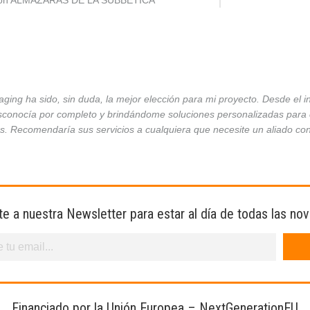
ción ALMAZARAS DE LA SUBBÉTICA
ing ha sido, sin duda, la mejor elección para mi proyecto. Desde el 
conocía por completo y brindándome soluciones personalizadas para ca
es. Recomendaría sus servicios a cualquiera que necesite un aliado co
te a nuestra Newsletter para estar al día de todas las no
Financiado por la Unión Europea – NextGenerationEU