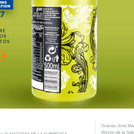
RE
OS
TOS
Gracias José Mar
Rincón de la Subb