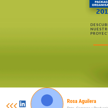
DESCUB
NUESTR
PROYEC
Rosa Aguilera