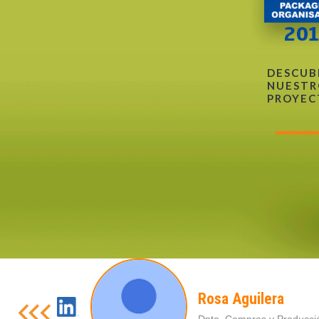
DESCUB
NUESTR
PROYEC
Rosa Aguilera