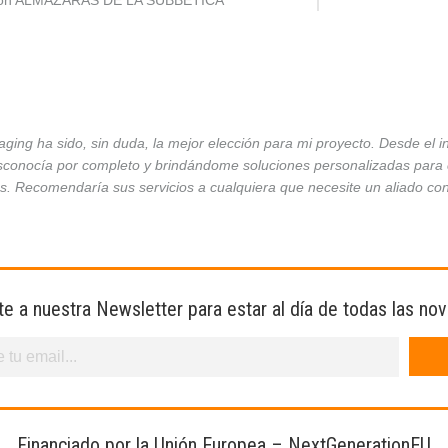
ción ALMAZARAS DE LA SUBBÉTICA
ing ha sido, sin duda, la mejor elección para mi proyecto. Desde el 
conocía por completo y brindándome soluciones personalizadas para ca
es. Recomendaría sus servicios a cualquiera que necesite un aliado co
te a nuestra Newsletter para estar al día de todas las no
Financiado por la Unión Europea – NextGenerationEU