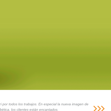
i por todos los trabajos. En especial la nueva imagen de
ética, los clientes están encantados.