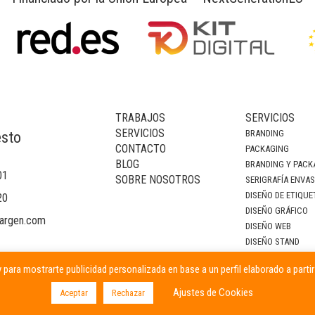
TRABAJOS
SERVICIOS
SERVICIOS
BRANDING
esto
CONTACTO
PACKAGING
BLOG
BRANDING Y PACK
01
SOBRE NOSOTROS
SERIGRAFÍA ENVA
DISEÑO DE ETIQUE
20
DISEÑO GRÁFICO
argen.com
DISEÑO WEB
DISEÑO STAND
DECORACIÓN DE I
 para mostrarte publicidad personalizada en base a un perfil elaborado a parti
CAMPAÑAS PUBLIC
Ajustes de Cookies
Aceptar
Rechazar