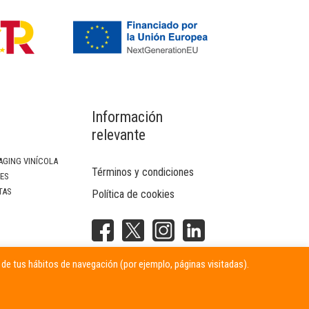
Información
relevante
AGING VINÍCOLA
Términos y condiciones
SES
TAS
Política de cookies
NTERIOR
r de tus hábitos de navegación (por ejemplo, páginas visitadas).
ITARIAS