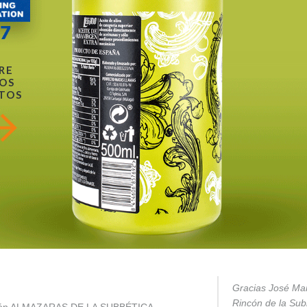
RE
OS
TOS
Gracias José Mar
Rincón de la Subb