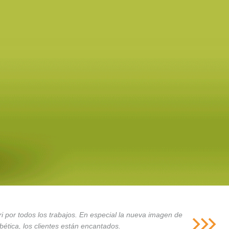
i por todos los trabajos. En especial la nueva imagen de
ética, los clientes están encantados.