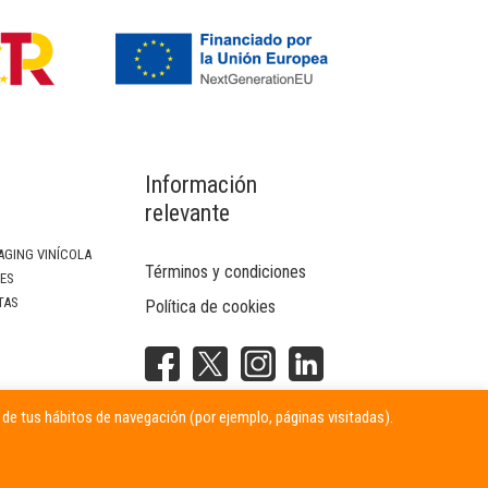
Información
relevante
AGING VINÍCOLA
Términos y condiciones
SES
TAS
Política de cookies
NTERIOR
r de tus hábitos de navegación (por ejemplo, páginas visitadas).
ITARIAS