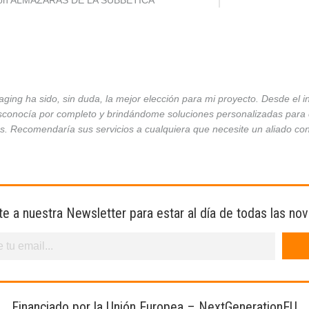
ción ALMAZARAS DE LA SUBBÉTICA
ing ha sido, sin duda, la mejor elección para mi proyecto. Desde el 
conocía por completo y brindándome soluciones personalizadas para ca
es. Recomendaría sus servicios a cualquiera que necesite un aliado co
te a nuestra Newsletter para estar al día de todas las no
Financiado por la Unión Europea – NextGenerationEU