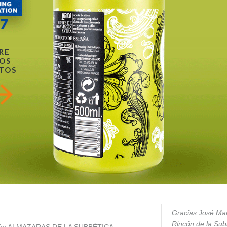
RE
OS
TOS
Gracias José Mar
Rincón de la Subb