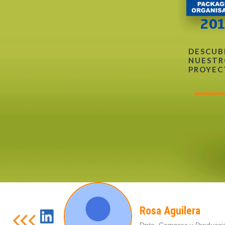
DESCUB
NUESTR
PROYEC
Rosa Aguilera