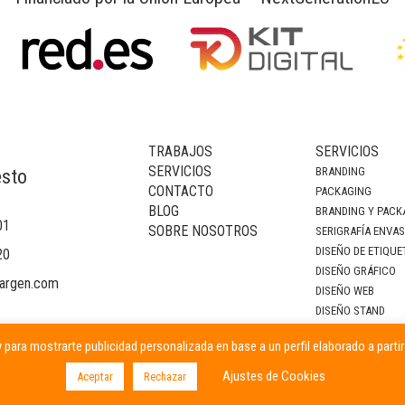
TRABAJOS
SERVICIOS
SERVICIOS
BRANDING
esto
CONTACTO
PACKAGING
BLOG
BRANDING Y PACK
01
SOBRE NOSOTROS
SERIGRAFÍA ENVA
DISEÑO DE ETIQUE
20
DISEÑO GRÁFICO
argen.com
DISEÑO WEB
DISEÑO STAND
DECORACIÓN DE I
 para mostrarte publicidad personalizada en base a un perfil elaborado a parti
CAMPAÑAS PUBLIC
Ajustes de Cookies
Aceptar
Rechazar