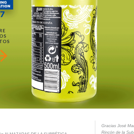
RE
OS
TOS
Gracias José Mar
Rincón de la Subb