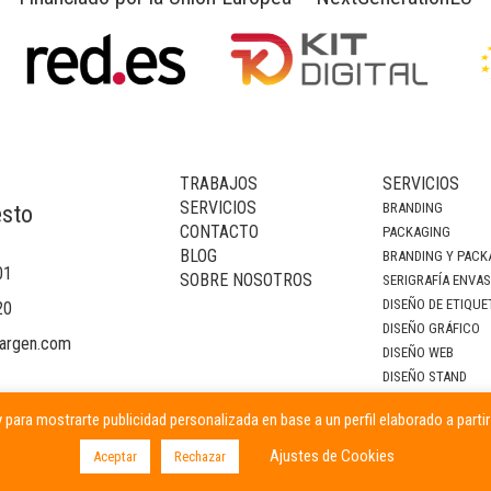
TRABAJOS
SERVICIOS
SERVICIOS
BRANDING
esto
CONTACTO
PACKAGING
BLOG
BRANDING Y PACK
01
SOBRE NOSOTROS
SERIGRAFÍA ENVA
DISEÑO DE ETIQUE
20
DISEÑO GRÁFICO
argen.com
DISEÑO WEB
DISEÑO STAND
DECORACIÓN DE I
 para mostrarte publicidad personalizada en base a un perfil elaborado a parti
CAMPAÑAS PUBLIC
Ajustes de Cookies
Aceptar
Rechazar