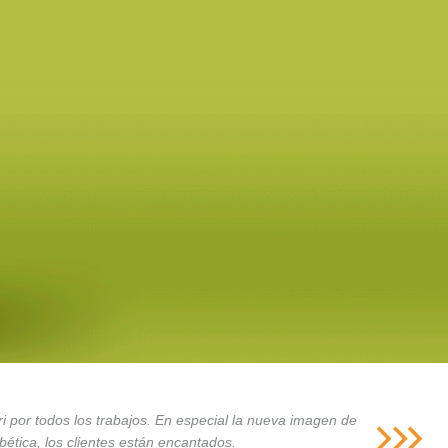
i por todos los trabajos. En especial la nueva imagen de
ética, los clientes están encantados.