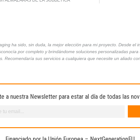
ción ALMAZARAS DE LA SUBBÉTICA
ing ha sido, sin duda, la mejor elección para mi proyecto. Desde el 
conocía por completo y brindándome soluciones personalizadas para ca
es. Recomendaría sus servicios a cualquiera que necesite un aliado co
te a nuestra Newsletter para estar al día de todas las no
Financiado por la Unión Europea – NextGenerationEU