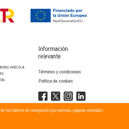
Información
relevante
AGING VINÍCOLA
Términos y condiciones
SES
TAS
Política de cookies
NTERIOR
r de tus hábitos de navegación (por ejemplo, páginas visitadas).
ITARIAS