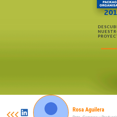
DESCUB
NUESTR
PROYEC
Rosa Aguilera