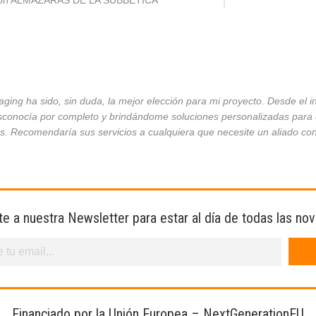
ción ALMAZARAS DE LA SUBBÉTICA
ing ha sido, sin duda, la mejor elección para mi proyecto. Desde el 
conocía por completo y brindándome soluciones personalizadas para ca
es. Recomendaría sus servicios a cualquiera que necesite un aliado co
te a nuestra Newsletter para estar al día de todas las no
Financiado por la Unión Europea – NextGenerationEU