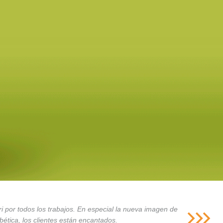
i por todos los trabajos. En especial la nueva imagen de
ética, los clientes están encantados.