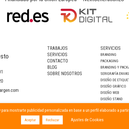
TRABAJOS
SERVICIOS
SERVICIOS
BRANDING
esto
CONTACTO
PACKAGING
BLOG
BRANDING Y PACK
01
SOBRE NOSOTROS
SERIGRAFÍA ENVA
DISEÑO DE ETIQUE
20
DISEÑO GRÁFICO
argen.com
DISEÑO WEB
DISEÑO STAND
DECORACIÓN DE I
 para mostrarte publicidad personalizada en base a un perfil elaborado a parti
CAMPAÑAS PUBLIC
Ajustes de Cookies
Aceptar
Rechazar