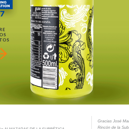
RE
OS
TOS
Gracias José Mar
Rincón de la Subb