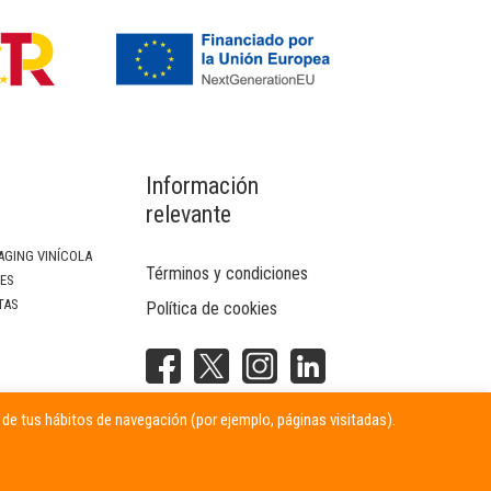
Información
relevante
AGING VINÍCOLA
Términos y condiciones
SES
TAS
Política de cookies
NTERIOR
r de tus hábitos de navegación (por ejemplo, páginas visitadas).
ITARIAS