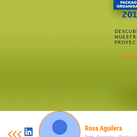
DESCUB
NUESTR
PROYEC
Rosa Aguilera