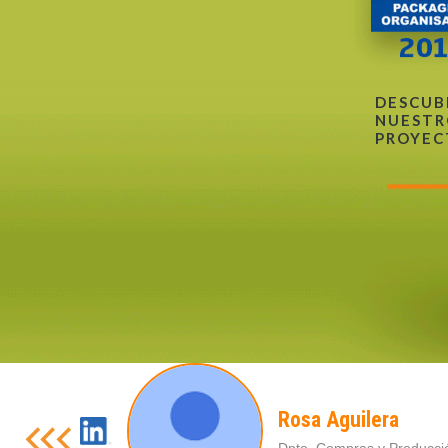
DESCUB
NUESTR
PROYEC
Rosa Aguilera