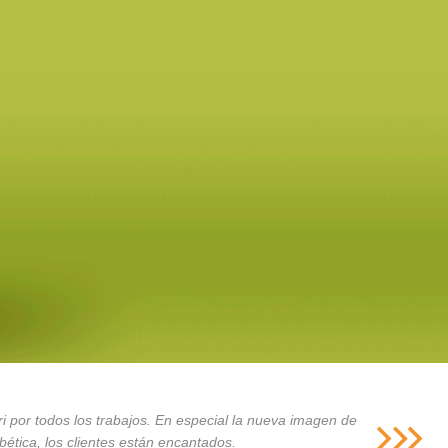
i por todos los trabajos. En especial la nueva imagen de
ética, los clientes están encantados.