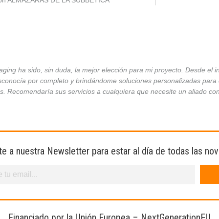
ción ALMAZARAS DE LA SUBBÉTICA
ing ha sido, sin duda, la mejor elección para mi proyecto. Desde el 
conocía por completo y brindándome soluciones personalizadas para ca
es. Recomendaría sus servicios a cualquiera que necesite un aliado co
te a nuestra Newsletter para estar al día de todas las no
Financiado por la Unión Europea – NextGenerationEU