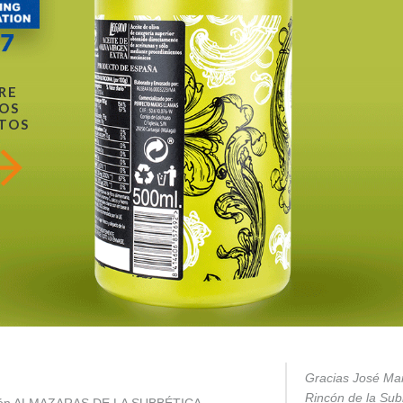
RE
OS
TOS
Gracias José Mar
Rincón de la Subb