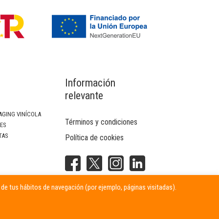
Información
relevante
AGING VINÍCOLA
Términos y condiciones
SES
TAS
Política de cookies
NTERIOR
r de tus hábitos de navegación (por ejemplo, páginas visitadas).
ITARIAS