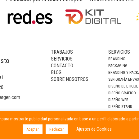
TRABAJOS
SERVICIOS
SERVICIOS
BRANDING
esto
CONTACTO
PACKAGING
BLOG
BRANDING Y PACK
01
SOBRE NOSOTROS
SERIGRAFÍA ENVA
DISEÑO DE ETIQUE
20
DISEÑO GRÁFICO
argen.com
DISEÑO WEB
DISEÑO STAND
DECORACIÓN DE I
 para mostrarte publicidad personalizada en base a un perfil elaborado a parti
CAMPAÑAS PUBLIC
Ajustes de Cookies
Aceptar
Rechazar