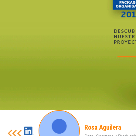
DESCUB
NUESTR
PROYEC
Rosa Aguilera