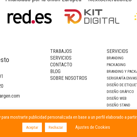
TRABAJOS
SERVICIOS
SERVICIOS
BRANDING
esto
CONTACTO
PACKAGING
BLOG
BRANDING Y PACK
01
SOBRE NOSOTROS
SERIGRAFÍA ENVA
DISEÑO DE ETIQUE
20
DISEÑO GRÁFICO
argen.com
DISEÑO WEB
DISEÑO STAND
DECORACIÓN DE I
 para mostrarte publicidad personalizada en base a un perfil elaborado a parti
CAMPAÑAS PUBLIC
Ajustes de Cookies
Aceptar
Rechazar