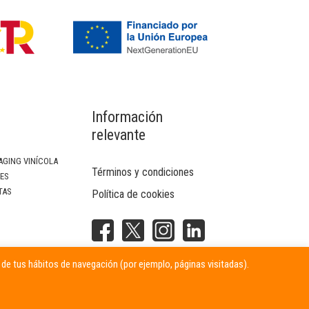
Información
relevante
AGING VINÍCOLA
Términos y condiciones
SES
TAS
Política de cookies
NTERIOR
r de tus hábitos de navegación (por ejemplo, páginas visitadas).
ITARIAS