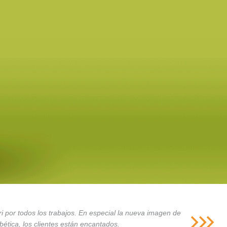
i por todos los trabajos. En especial la nueva imagen de
ética, los clientes están encantados.