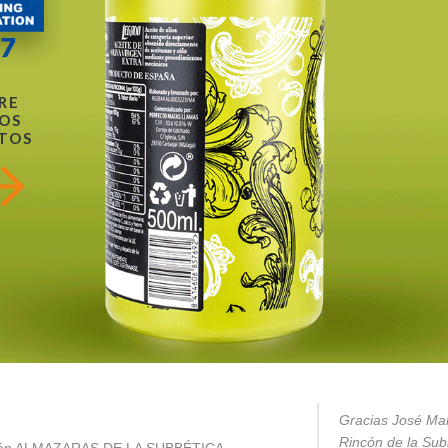
RE
OS
TOS
Gracias José Mar
Rincón de la Subb