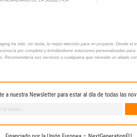
ción ALMAZARAS DE LA SUBBÉTICA
ing ha sido, sin duda, la mejor elección para mi proyecto. Desde el 
conocía por completo y brindándome soluciones personalizadas para ca
es. Recomendaría sus servicios a cualquiera que necesite un aliado co
te a nuestra Newsletter para estar al día de todas las no
Financiado por la Unión Europea – NextGenerationEU