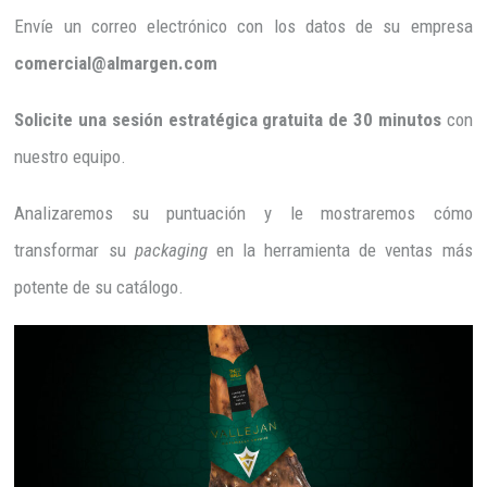
Envíe un correo electrónico con los datos de su empresa
comercial@almargen.com
Solicite una sesión estratégica gratuita de 30 minutos
con
nuestro equipo.
Analizaremos su puntuación y le mostraremos cómo
transformar su
packaging
en la herramienta de ventas más
potente de su catálogo.