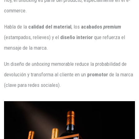
commerce.
Habla de la
calidad del material
, los
acabados
premium
(estampados, relieves) y el
diseño interior
que refuerza el
mensaje de la marca.
Un diseño de
unboxing
memorable reduce la probabilidad de
devolución y transforma al cliente en un
promotor
de la marca
(clave para redes sociales).