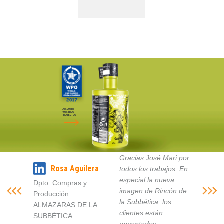
DESCUBRE
NUESTROS
PROYECTOS
Gracias José Mari por
Rosa Aguilera
todos los trabajos. En
especial la nueva
Dpto. Compras y
imagen de Rincón de
Producción
la Subbética, los
ALMAZARAS DE LA
clientes están
SUBBÉTICA
encantados.