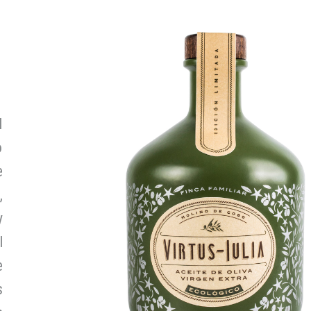
l
o
e
,
y
l
e
s