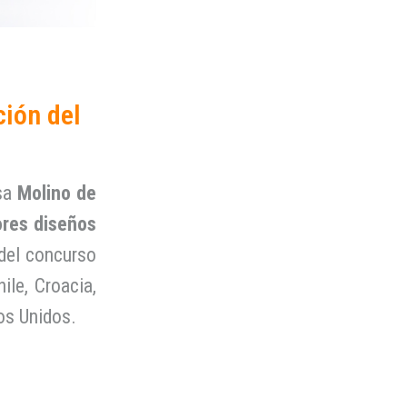
ción del
esa
Molino de
ores diseños
 del concurso
ile, Croacia,
dos Unidos.