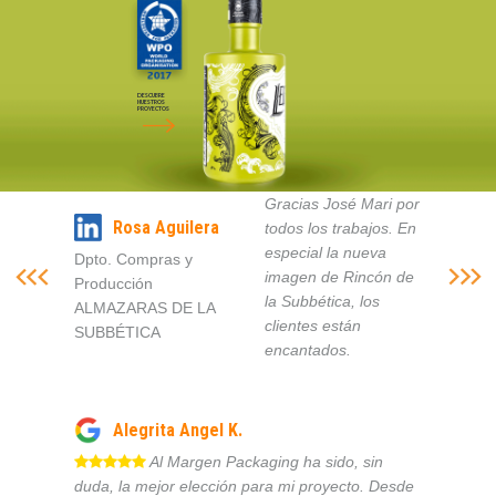
DESCUBRE
NUESTROS
PROYECTOS
Gracias José Mari por
Rosa Aguilera
todos los trabajos. En
especial la nueva
Dpto. Compras y
imagen de Rincón de
Producción
la Subbética, los
ALMAZARAS DE LA
clientes están
SUBBÉTICA
encantados.
Alegrita Angel K.
Al Margen Packaging ha sido, sin
duda, la mejor elección para mi proyecto. Desde