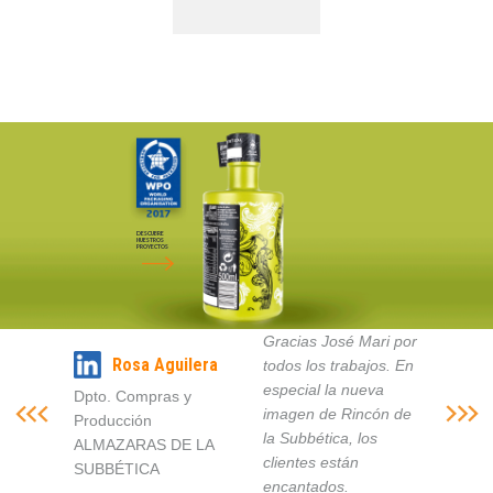
DESCUBRE
NUESTROS
PROYECTOS
Gracias José Mari por
Rosa Aguilera
todos los trabajos. En
especial la nueva
Dpto. Compras y
imagen de Rincón de
Producción
la Subbética, los
ALMAZARAS DE LA
clientes están
SUBBÉTICA
encantados.