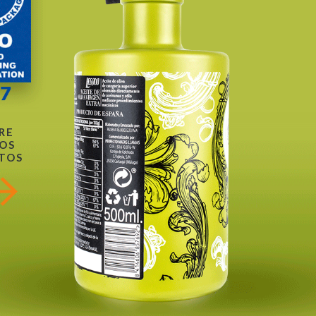
RE
OS
TOS