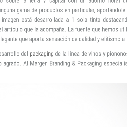
 sobre la letra V capital con un adorno floral q
inguna gama de productos en particular, aportándole 
a imagen está desarrollada a 1 sola tinta destacand
 el artículo que la acompaña. La fuente que hemos uti
legante que aporta sensación de calidad y elitismo a 
esarrollo del
packaging
de la línea de vinos y pionon
o agrado. Al Margen Branding & Packaging especiali