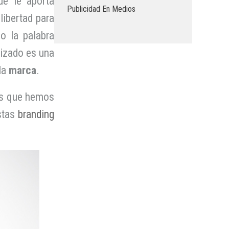
ue le aporta
Publicidad En Medios
libertad para
o la palabra
lizado es una
la
marca
.
os que hemos
stas
branding