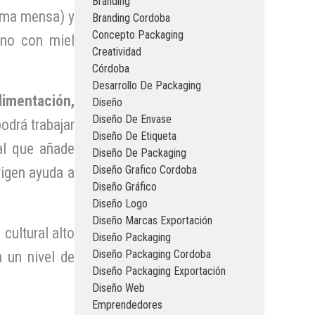
Branding
rima mensa) y
Branding Cordoba
Concepto Packaging
ino con miel
Creatividad
Córdoba
Desarrollo De Packaging
limentación,
Diseño
Diseño De Envase
odrá trabajar
Diseño De Etiqueta
al que añade
Diseño De Packaging
Diseño Grafico Cordoba
rigen ayuda a
Diseño Gráfico
Diseño Logo
Diseño Marcas Exportación
cultural alto
Diseño Packaging
Diseño Packaging Cordoba
 un nivel de
Diseño Packaging Exportación
Diseño Web
Emprendedores