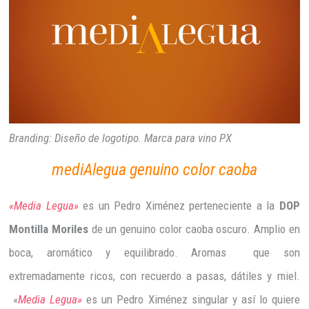
Branding: Diseño de logotipo. Marca para vino PX
mediAlegua genuino color caoba
«Media Legua»
es un Pedro Ximénez perteneciente a la
DOP
Montilla Moriles
de un genuino color caoba oscuro. Amplio en
boca, aromático y equilibrado. Aromas que son
extremadamente ricos, con recuerdo a pasas, dátiles y miel.
«
Media Legua»
es un Pedro Ximénez singular y así lo quiere