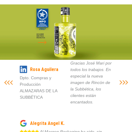
DESCUBRE
NUESTROS
PROYECTOS
Gracias José Mari por
Rosa Aguilera
todos los trabajos. En
especial la nueva
Dpto. Compras y
imagen de Rincón de
Producción
la Subbética, los
ALMAZARAS DE LA
clientes están
SUBBÉTICA
encantados.
Alegrita Angel K.
Al Margen Packaging ha sido, sin