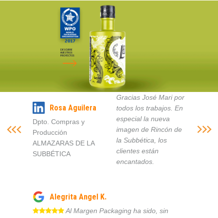
DESCUBRE
NUESTROS
PROYECTOS
Gracias José Mari por
Rosa Aguilera
todos los trabajos. En
especial la nueva
Dpto. Compras y
imagen de Rincón de
Producción
la Subbética, los
ALMAZARAS DE LA
clientes están
SUBBÉTICA
encantados.
Alegrita Angel K.
Al Margen Packaging ha sido, sin