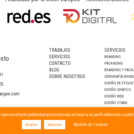
TRABAJOS
SERVICIOS
SERVICIOS
BRANDING
esto
CONTACTO
PACKAGING
BLOG
BRANDING Y PACK
01
SOBRE NOSOTROS
SERIGRAFÍA ENVA
DISEÑO DE ETIQUE
20
DISEÑO GRÁFICO
argen.com
DISEÑO WEB
DISEÑO STAND
DECORACIÓN DE I
 para mostrarte publicidad personalizada en base a un perfil elaborado a parti
CAMPAÑAS PUBLIC
Ajustes de Cookies
Aceptar
Rechazar