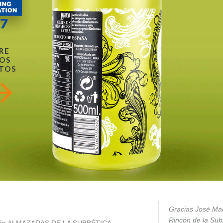
RE
OS
TOS
Gracias José Mar
Rincón de la Subb