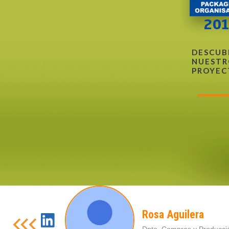
DESCUB
NUESTR
PROYEC
Rosa Aguilera