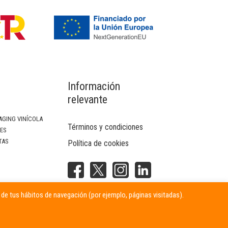
Información
relevante
AGING VINÍCOLA
Términos y condiciones
SES
TAS
Política de cookies
NTERIOR
r de tus hábitos de navegación (por ejemplo, páginas visitadas).
ITARIAS