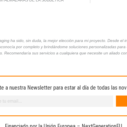
ción ALMAZARAS DE LA SUBBÉTICA
ing ha sido, sin duda, la mejor elección para mi proyecto. Desde el 
conocía por completo y brindándome soluciones personalizadas para ca
es. Recomendaría sus servicios a cualquiera que necesite un aliado co
te a nuestra Newsletter para estar al día de todas las no
Financiado por la Unión Europea – NextGenerationEU