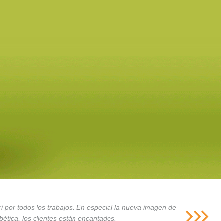
i por todos los trabajos. En especial la nueva imagen de
ética, los clientes están encantados.